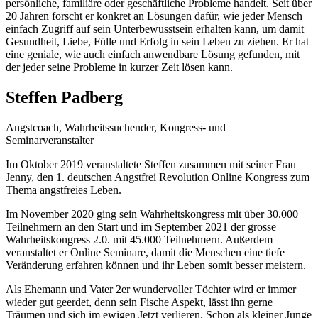
persönliche, familiäre oder geschäftliche Probleme handelt. Seit über
20 Jahren forscht er konkret an Lösungen dafür, wie jeder Mensch
einfach Zugriff auf sein Unterbewusstsein erhalten kann, um damit
Gesundheit, Liebe, Fülle und Erfolg in sein Leben zu ziehen. Er hat
eine geniale, wie auch einfach anwendbare Lösung gefunden, mit
der jeder seine Probleme in kurzer Zeit lösen kann.
Steffen Padberg
Angstcoach, Wahrheitssuchender, Kongress- und
Seminarveranstalter
Im Oktober 2019 veranstaltete Steffen zusammen mit seiner Frau
Jenny, den 1. deutschen Angstfrei Revolution Online Kongress zum
Thema angstfreies Leben.
Im November 2020 ging sein Wahrheitskongress mit über 30.000
Teilnehmern an den Start und im September 2021 der grosse
Wahrheitskongress 2.0. mit 45.000 Teilnehmern. Außerdem
veranstaltet er Online Seminare, damit die Menschen eine tiefe
Veränderung erfahren können und ihr Leben somit besser meistern.
Als Ehemann und Vater 2er wundervoller Töchter wird er immer
wieder gut geerdet, denn sein Fische Aspekt, lässt ihn gerne
Träumen und sich im ewigen Jetzt verlieren. Schon als kleiner Junge