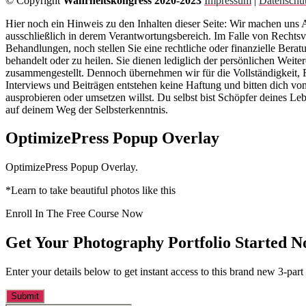
© Copyright
Wahrheitskongress 2020-2023
Impressum
|
Datenschu
Hier noch ein Hinweis zu den Inhalten dieser Seite: Wir machen uns
ausschließlich in derem Verantwortungsbereich. Im Falle von Rechtsver
Behandlungen, noch stellen Sie eine rechtliche oder finanzielle Berat
behandelt oder zu heilen. Sie dienen lediglich der persönlichen Wei
zusammengestellt. Dennoch übernehmen wir für die Vollständigkeit, 
Interviews und Beiträgen entstehen keine Haftung und bitten dich vo
ausprobieren oder umsetzen willst. Du selbst bist Schöpfer deines L
auf deinem Weg der Selbsterkenntnis.
OptimizePress Popup Overlay
OptimizePress Popup Overlay.
*Learn to take beautiful photos like this
Enroll In The Free Course Now
Get Your Photography Portfolio Started 
Enter your details below to get instant access to this brand new 3-part