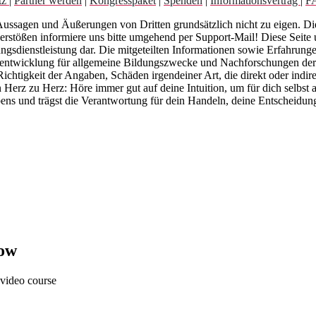
tz
|
Partner werden
|
Kongresspaket
|
Spenden
|
Informationsvertrag
|
F
 Aussagen und Äußerungen von Dritten grundsätzlich nicht zu eigen. D
stößen informiere uns bitte umgehend per Support-Mail! Diese Seite und
ungsdienstleistung dar. Die mitgeteilten Informationen sowie Erfahrunge
terentwicklung für allgemeine Bildungszwecke und Nachforschungen der 
Richtigkeit der Angaben, Schäden irgendeiner Art, die direkt oder in
n Herz zu Herz: Höre immer gut auf deine Intuition, um für dich selb
ebens und trägst die Verantwortung für dein Handeln, deine Entscheidu
Now
 video course