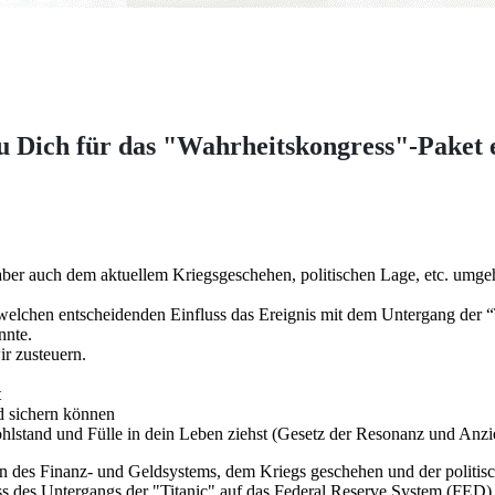
 Dich für das "Wahrheitskongress"-Paket e
ber auch dem aktuellem Kriegsgeschehen, politischen Lage, etc. umgeh
und welchen entscheidenden Einfluss das Ereignis mit dem Untergang 
nnte.
ir zusteuern.
.
t
d sichern können
hlstand und Fülle in dein Leben ziehst (Gesetz der Resonanz und Anz
en des Finanz- und Geldsystems, dem Kriegs geschehen und der politi
ss des Untergangs der "Titanic" auf das Federal Reserve System (FED). E