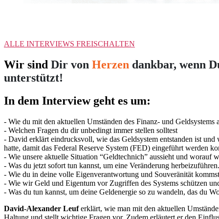
ALLE INTERVIEWS FREISCHALTEN
Wir sind
Dir von
Herzen
dankbar, wenn Du
unterstützt!
In dem Interview geht es um:
- Wie du mit den aktuellen Umständen des Finanz- und Geldsystems a
- Welchen Fragen du dir unbedingt immer stellen solltest
- David erklärt eindrucksvoll, wie das Geldsystem entstanden ist 
hatte, damit das Federal Reserve System (FED) eingeführt werden ko
- Wie unsere aktuelle Situation “Geldtechnich” aussieht und worauf w
- Was du jetzt sofort tun kannst, um eine Veränderung herbeizuführen
- Wie du in deine volle Eigenverantwortung und Souveränität komms
- Wie wir Geld und Eigentum vor Zugriffen des Systems schützen un
- Was du tun kannst, um deine Geldenergie so zu wandeln, das du Wo
David-Alexander Leuf
erklärt, wie man mit den aktuellen Umständ
Haltung und stellt wichtige Fragen vor. Zudem erläutert er den Einflu